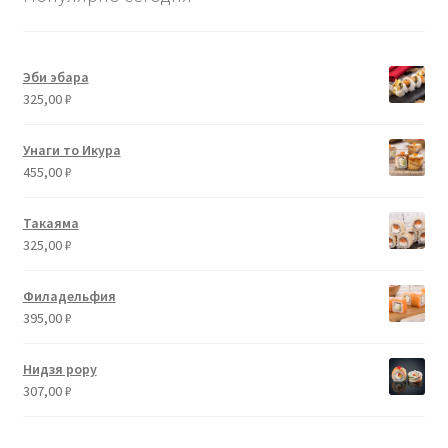
Эби эбара
325,00
₽
Унаги то Икура
455,00
₽
Такаяма
325,00
₽
Филадельфия
395,00
₽
Нидзя рору
307,00
₽