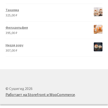
Такаяма
325,00
₽
Филадельфия
395,00
₽
Нидзя рору
307,00
₽
© Сушигид 2026
Работает на Storefront и WooCommerce
.