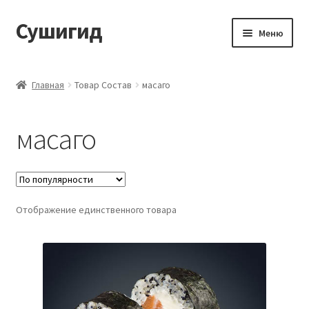
Сушигид
Перейти
Перейти
Меню
к
к
навигации
содержимому
Главная
Главная
Товар Состав
масаго
Каталог
масаго
Пример страницы
Отображение единственного товара