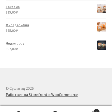
Такаяма
325,00
₽
Филадельфия
395,00
₽
Нидзя рору
307,00
₽
© Сушигид 2026
Работает на Storefront и WooCommerce
.
0