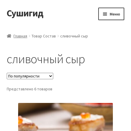
Сушигид
Перейти
Перейти
Меню
к
к
навигации
содержимому
Главная
Главная
Товар Состав
сливочный сыр
Каталог
сливочный сыр
Пример страницы
Представлено 6 товаров